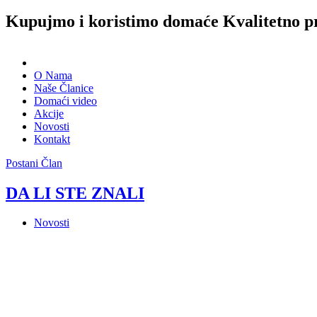
Kupujmo i koristimo domaće
Kvalitetno p
O Nama
Naše Članice
Domaći video
Akcije
Novosti
Kontakt
Postani Član
DA LI STE ZNALI
Novosti