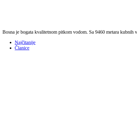
Bosna je bogata kvalitetnom pitkom vodom. Sa 9460 metara kubnih vod
Najčitanije
Članice